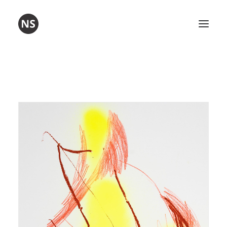
Umetnost
Poezija
Delavnice
O meni
Kontakt