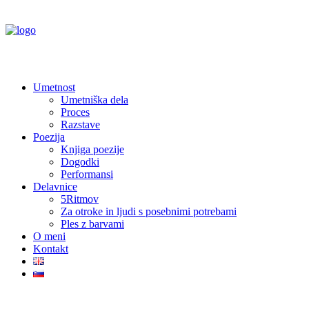
Umetnost
Umetniška dela
Proces
Razstave
Poezija
Knjiga poezije
Dogodki
Performansi
Delavnice
5Ritmov
Za otroke in ljudi s posebnimi potrebami
Ples z barvami
O meni
Kontakt