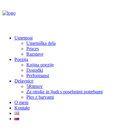
Umetnost
Umetniška dela
Proces
Razstave
Poezija
Knjiga poezije
Dogodki
Performansi
Delavnice
5Ritmov
Za otroke in ljudi s posebnimi potrebami
Ples z barvami
O meni
Kontakt