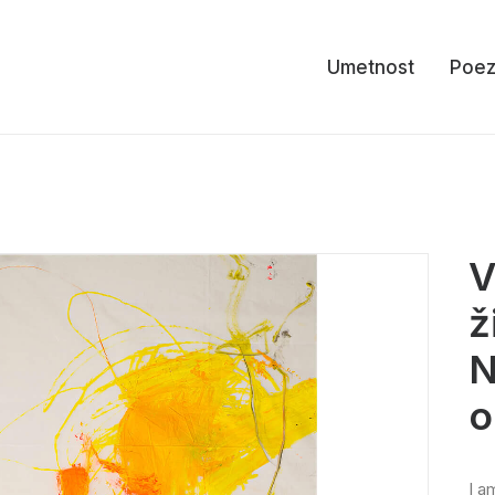
Umetnost
Poez
V
ž
N
o
I a