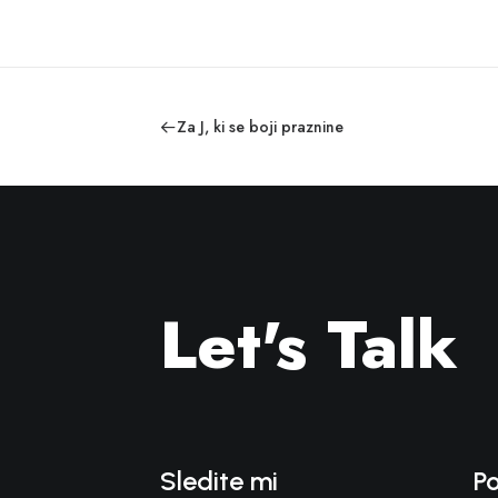
Za J, ki se boji praznine
Let's Talk
Sledite mi
P