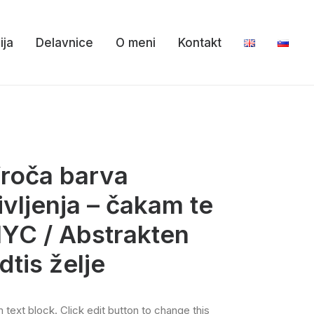
ija
Delavnice
O meni
Kontakt
roča barva
ivljenja – čakam te
YC / Abstrakten
dtis želje
m text block. Click edit button to change this