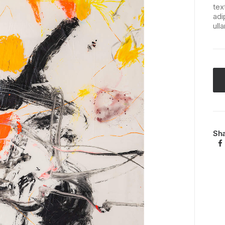
tex
adi
ull
Sh